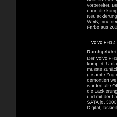
vorbereitet. Be
dann die komp
Neulackierung
Weiß, eine ne
Farbe aus 200
Volvo FH12
Durchgeführt
Der Volvo FH
komplett Umlac
musste zunäch
gesamte Zugm
demontiert we
wurden alle Ob
die Lackierung
und mit der La
SATA jet 300
Digital, lackier